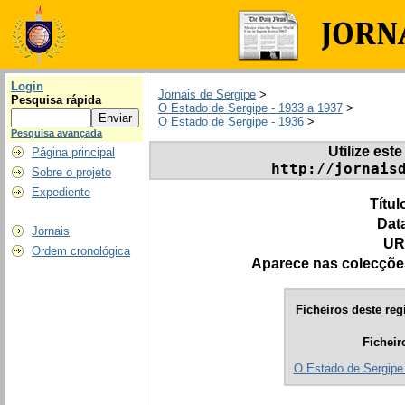
Login
Jornais de Sergipe
>
Pesquisa rápida
O Estado de Sergipe - 1933 a 1937
>
O Estado de Sergipe - 1936
>
Pesquisa avançada
Utilize este
Página principal
http://jornais
Sobre o projeto
Expediente
Títul
Dat
Jornais
UR
Ordem cronológica
Aparece nas colecçõe
Ficheiros deste reg
Ficheir
O Estado de Sergipe 