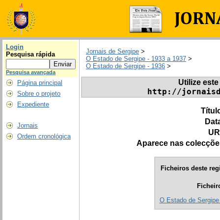
Login
Jornais de Sergipe
>
Pesquisa rápida
O Estado de Sergipe - 1933 a 1937
>
O Estado de Sergipe - 1936
>
Pesquisa avançada
Utilize este
Página principal
http://jornais
Sobre o projeto
Expediente
Títul
Dat
Jornais
UR
Ordem cronológica
Aparece nas colecçõe
Ficheiros deste reg
Ficheir
O Estado de Sergipe 