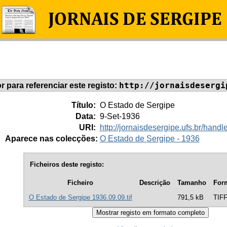
http://jornaisdesergi
or para referenciar este registo:
Título:
O Estado de Sergipe
Data:
9-Set-1936
URI:
http://jornaisdesergipe.ufs.br/han
Aparece nas colecções:
O Estado de Sergipe - 1936
Ficheiros deste registo:
Ficheiro
Descrição
Tamanho
For
O Estado de Sergipe 1936.09.09.tif
791,5 kB
TIF