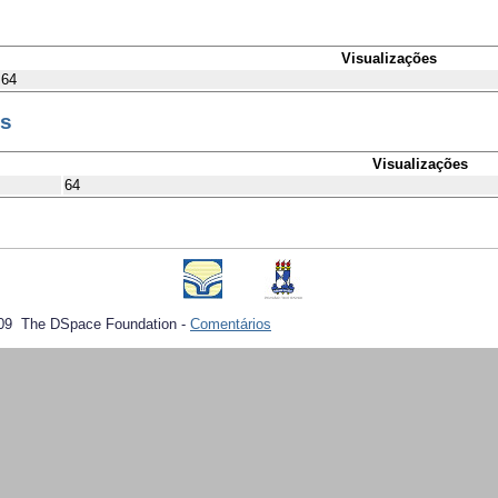
Visualizações
64
es
Visualizações
64
09 The DSpace Foundation -
Comentários