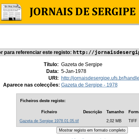
http://jornaisdesergi
or para referenciar este registo:
Título:
Gazeta de Sergipe
Data:
5-Jan-1978
URI:
http://jornaisdesergipe.ufs.br/han
Aparece nas colecções:
Gazeta de Sergipe - 1978
Ficheiros deste registo:
Ficheiro
Descrição
Tamanho
Form
Gazeta de Sergipe 1978.01.05.tif
2,02 MB
TIFF