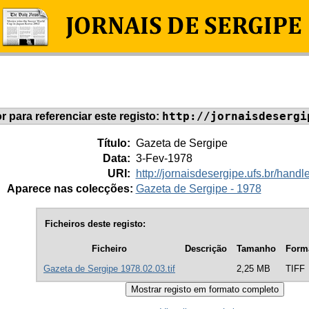
http://jornaisdesergi
or para referenciar este registo:
Título:
Gazeta de Sergipe
Data:
3-Fev-1978
URI:
http://jornaisdesergipe.ufs.br/han
Aparece nas colecções:
Gazeta de Sergipe - 1978
Ficheiros deste registo:
Ficheiro
Descrição
Tamanho
Form
Gazeta de Sergipe 1978.02.03.tif
2,25 MB
TIFF