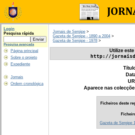
Login
Jornais de Sergipe
>
Pesquisa rápida
Gazeta de Sergipe - 1890 a 2004
>
Gazeta de Sergipe - 1978
>
Pesquisa avançada
Utilize este
Página principal
http://jornais
Sobre o projeto
Expediente
Títul
Dat
Jornais
UR
Ordem cronológica
Aparece nas colecçõe
Ficheiros deste re
Ficheir
Gazeta de Sergipe 1