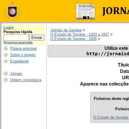
Login
Jornais de Sergipe
>
Pesquisa rápida
O Estado de Sergipe - 1933 a 1937
>
O Estado de Sergipe - 1936
>
Pesquisa avançada
Utilize este
Página principal
http://jornais
Sobre o projeto
Expediente
Títul
Dat
Jornais
UR
Ordem cronológica
Aparece nas colecçõe
Ficheiros deste regi
Ficheir
O Estado de Sergipe 