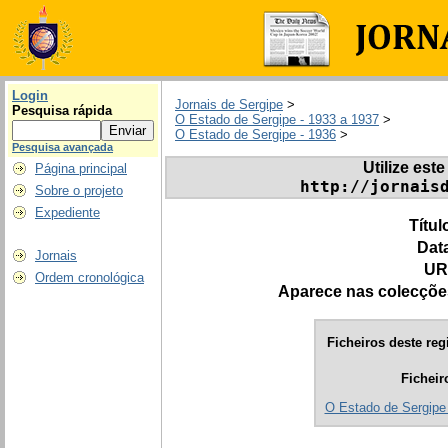
Login
Jornais de Sergipe
>
Pesquisa rápida
O Estado de Sergipe - 1933 a 1937
>
O Estado de Sergipe - 1936
>
Pesquisa avançada
Utilize este
Página principal
http://jornais
Sobre o projeto
Expediente
Títul
Dat
Jornais
UR
Ordem cronológica
Aparece nas colecçõe
Ficheiros deste reg
Ficheir
O Estado de Sergipe 