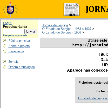
Login
Jornais de Sergipe
>
Pesquisa rápida
O Estado de Sergipe - 1933 a 1937
>
O Estado de Sergipe - 1936
>
Pesquisa avançada
Utilize este
Página principal
http://jornais
Sobre o projeto
Expediente
Títul
Dat
Jornais
UR
Ordem cronológica
Aparece nas colecçõe
Ficheiros deste regi
Ficheir
O Estado de Sergipe 