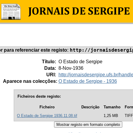
http://jornaisdesergi
or para referenciar este registo:
Título:
O Estado de Sergipe
Data:
8-Nov-1936
URI:
http://jornaisdesergipe.ufs.br/han
Aparece nas colecções:
O Estado de Sergipe - 1936
Ficheiros deste registo:
Ficheiro
Descrição
Tamanho
For
O Estado de Sergipe 1936.11.08.tif
1,25 MB
TIFF