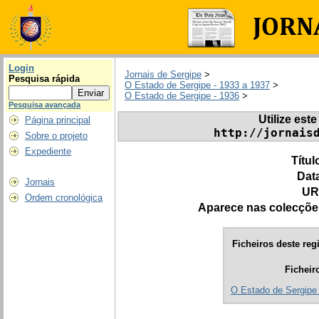
Login
Jornais de Sergipe
>
Pesquisa rápida
O Estado de Sergipe - 1933 a 1937
>
O Estado de Sergipe - 1936
>
Pesquisa avançada
Utilize este
Página principal
http://jornais
Sobre o projeto
Expediente
Títul
Dat
Jornais
UR
Ordem cronológica
Aparece nas colecçõe
Ficheiros deste regi
Ficheir
O Estado de Sergipe 