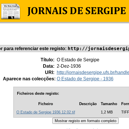
http://jornaisdesergi
or para referenciar este registo:
Título:
O Estado de Sergipe
Data:
2-Dez-1936
URI:
http://jornaisdesergipe.ufs.br/han
Aparece nas colecções:
O Estado de Sergipe - 1936
Ficheiros deste registo:
Ficheiro
Descrição
Tamanho
For
O Estado de Sergipe 1936.12.02.tif
1,2 MB
TIF