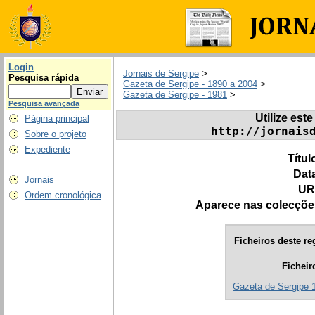
Login
Jornais de Sergipe
>
Pesquisa rápida
Gazeta de Sergipe - 1890 a 2004
>
Gazeta de Sergipe - 1981
>
Pesquisa avançada
Utilize este
Página principal
http://jornais
Sobre o projeto
Expediente
Títul
Dat
Jornais
UR
Ordem cronológica
Aparece nas colecçõe
Ficheiros deste re
Ficheir
Gazeta de Sergipe 1