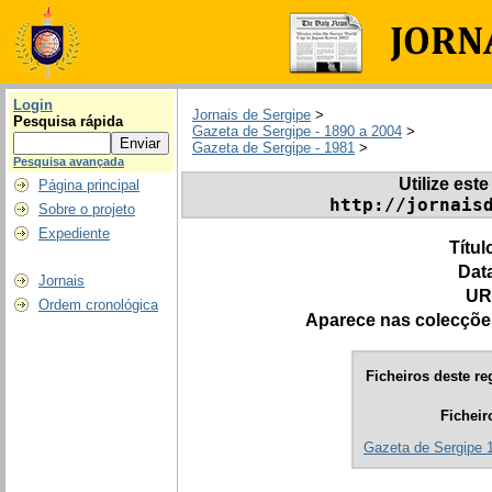
Login
Jornais de Sergipe
>
Pesquisa rápida
Gazeta de Sergipe - 1890 a 2004
>
Gazeta de Sergipe - 1981
>
Pesquisa avançada
Utilize este
Página principal
http://jornais
Sobre o projeto
Expediente
Títul
Dat
Jornais
UR
Ordem cronológica
Aparece nas colecçõe
Ficheiros deste re
Ficheir
Gazeta de Sergipe 1