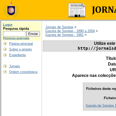
Login
Jornais de Sergipe
>
Pesquisa rápida
Gazeta de Sergipe - 1890 a 2004
>
Gazeta de Sergipe - 1981
>
Pesquisa avançada
Utilize este
Página principal
http://jornais
Sobre o projeto
Expediente
Títul
Dat
Jornais
UR
Ordem cronológica
Aparece nas colecçõe
Ficheiros deste re
Ficheir
Gazeta de Sergipe 1