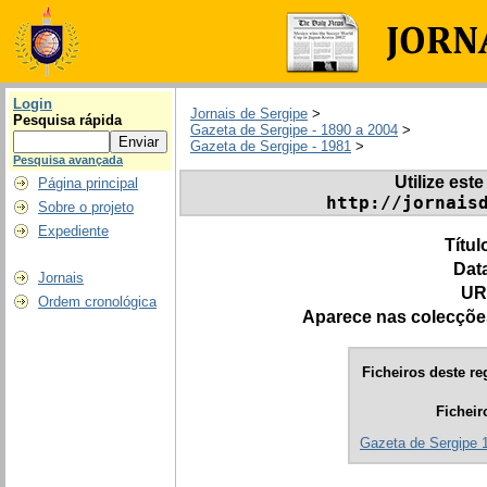
Login
Jornais de Sergipe
>
Pesquisa rápida
Gazeta de Sergipe - 1890 a 2004
>
Gazeta de Sergipe - 1981
>
Pesquisa avançada
Utilize este
Página principal
http://jornais
Sobre o projeto
Expediente
Títul
Dat
Jornais
UR
Ordem cronológica
Aparece nas colecçõe
Ficheiros deste re
Ficheir
Gazeta de Sergipe 1