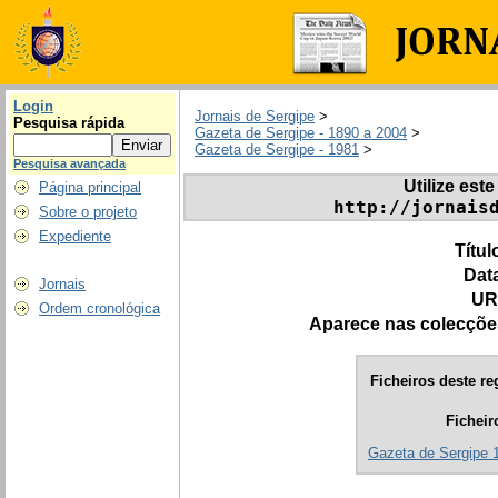
Login
Jornais de Sergipe
>
Pesquisa rápida
Gazeta de Sergipe - 1890 a 2004
>
Gazeta de Sergipe - 1981
>
Pesquisa avançada
Utilize este
Página principal
http://jornais
Sobre o projeto
Expediente
Títul
Dat
Jornais
UR
Ordem cronológica
Aparece nas colecçõe
Ficheiros deste re
Ficheir
Gazeta de Sergipe 1