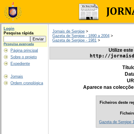
Login
Jornais de Sergipe
>
Pesquisa rápida
Gazeta de Sergipe - 1890 a 2004
>
Gazeta de Sergipe - 1981
>
Pesquisa avançada
Utilize este
Página principal
http://jornais
Sobre o projeto
Expediente
Títul
Dat
Jornais
UR
Ordem cronológica
Aparece nas colecçõe
Ficheiros deste re
Ficheir
Gazeta de Sergipe 1