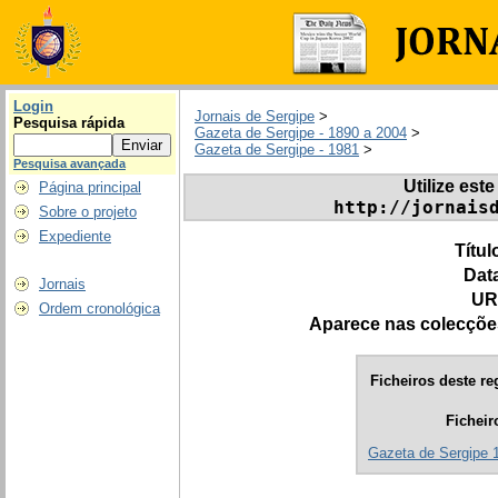
Login
Jornais de Sergipe
>
Pesquisa rápida
Gazeta de Sergipe - 1890 a 2004
>
Gazeta de Sergipe - 1981
>
Pesquisa avançada
Utilize este
Página principal
http://jornais
Sobre o projeto
Expediente
Títul
Dat
Jornais
UR
Ordem cronológica
Aparece nas colecçõe
Ficheiros deste re
Ficheir
Gazeta de Sergipe 1