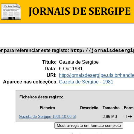
http://jornaisdesergi
or para referenciar este registo:
Título:
Gazeta de Sergipe
Data:
6-Out-1981
URI:
http://jornaisdesergipe.ufs.br/han
Aparece nas colecções:
Gazeta de Sergipe - 1981
Ficheiros deste registo:
Ficheiro
Descrição
Tamanho
Form
Gazeta de Sergipe 1981.10.06.tif
3,86 MB
TIFF