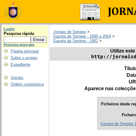
Login
Jornais de Sergipe
>
Pesquisa rápida
Gazeta de Sergipe - 1890 a 2004
>
Gazeta de Sergipe - 1981
>
Pesquisa avançada
Utilize este
Página principal
http://jornais
Sobre o projeto
Expediente
Títul
Dat
Jornais
UR
Ordem cronológica
Aparece nas colecçõe
Ficheiros deste re
Ficheir
Gazeta de Sergipe 1