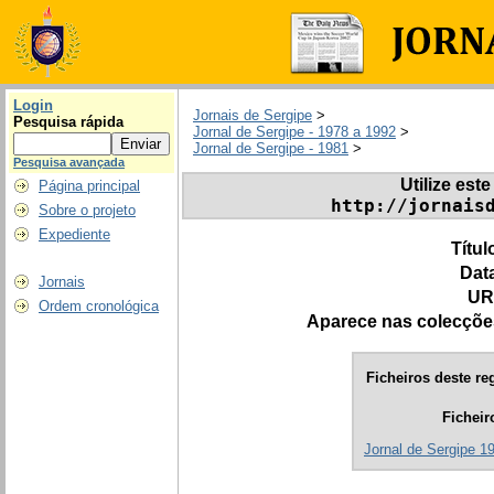
Login
Jornais de Sergipe
>
Pesquisa rápida
Jornal de Sergipe - 1978 a 1992
>
Jornal de Sergipe - 1981
>
Pesquisa avançada
Utilize este
Página principal
http://jornais
Sobre o projeto
Expediente
Títul
Dat
Jornais
UR
Ordem cronológica
Aparece nas colecçõe
Ficheiros deste reg
Ficheir
Jornal de Sergipe 1