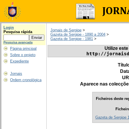
Login
Jornais de Sergipe
>
Pesquisa rápida
Gazeta de Sergipe - 1890 a 2004
>
Gazeta de Sergipe - 1981
>
Pesquisa avançada
Utilize este
Página principal
http://jornais
Sobre o projeto
Expediente
Títul
Dat
Jornais
UR
Ordem cronológica
Aparece nas colecçõe
Ficheiros deste re
Ficheir
Gazeta de Sergipe 1