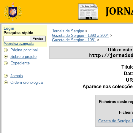
Login
Jornais de Sergipe
>
Pesquisa rápida
Gazeta de Sergipe - 1890 a 2004
>
Gazeta de Sergipe - 1981
>
Pesquisa avançada
Utilize este
Página principal
http://jornais
Sobre o projeto
Expediente
Títul
Dat
Jornais
UR
Ordem cronológica
Aparece nas colecçõe
Ficheiros deste re
Ficheir
Gazeta de Sergipe 1