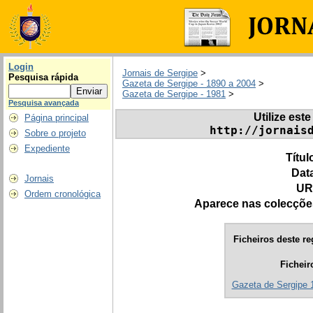
Login
Jornais de Sergipe
>
Pesquisa rápida
Gazeta de Sergipe - 1890 a 2004
>
Gazeta de Sergipe - 1981
>
Pesquisa avançada
Utilize este
Página principal
http://jornais
Sobre o projeto
Expediente
Títul
Dat
Jornais
UR
Ordem cronológica
Aparece nas colecçõe
Ficheiros deste re
Ficheir
Gazeta de Sergipe 1