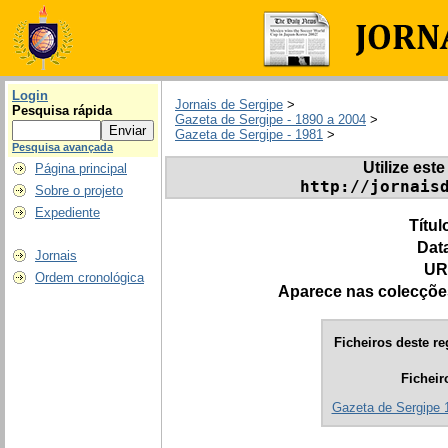
Login
Jornais de Sergipe
>
Pesquisa rápida
Gazeta de Sergipe - 1890 a 2004
>
Gazeta de Sergipe - 1981
>
Pesquisa avançada
Utilize este
Página principal
http://jornais
Sobre o projeto
Expediente
Títul
Dat
Jornais
UR
Ordem cronológica
Aparece nas colecçõe
Ficheiros deste re
Ficheir
Gazeta de Sergipe 1