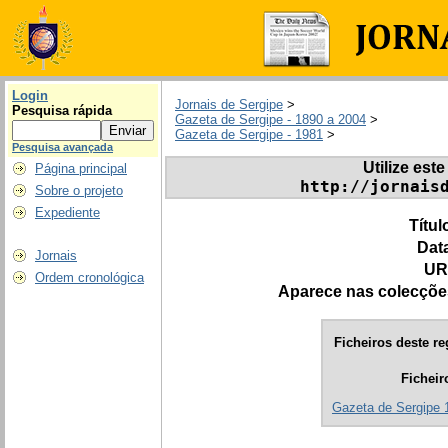
Login
Jornais de Sergipe
>
Pesquisa rápida
Gazeta de Sergipe - 1890 a 2004
>
Gazeta de Sergipe - 1981
>
Pesquisa avançada
Utilize este
Página principal
http://jornais
Sobre o projeto
Expediente
Títul
Dat
Jornais
UR
Ordem cronológica
Aparece nas colecçõe
Ficheiros deste re
Ficheir
Gazeta de Sergipe 1