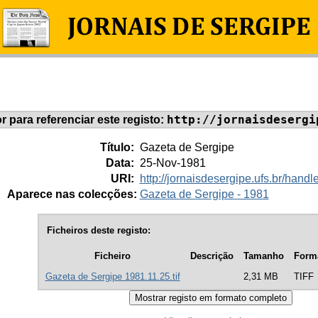
http://jornaisdesergi
or para referenciar este registo:
Título:
Gazeta de Sergipe
Data:
25-Nov-1981
URI:
http://jornaisdesergipe.ufs.br/han
Aparece nas colecções:
Gazeta de Sergipe - 1981
Ficheiros deste registo:
Ficheiro
Descrição
Tamanho
Form
Gazeta de Sergipe 1981.11.25.tif
2,31 MB
TIFF