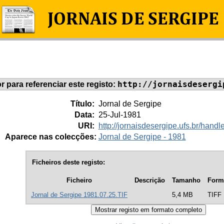
http://jornaisdesergi
or para referenciar este registo:
Título:
Jornal de Sergipe
Data:
25-Jul-1981
URI:
http://jornaisdesergipe.ufs.br/han
Aparece nas colecções:
Jornal de Sergipe - 1981
Ficheiros deste registo:
Ficheiro
Descrição
Tamanho
Form
Jornal de Sergipe 1981.07.25.TIF
5,4 MB
TIFF