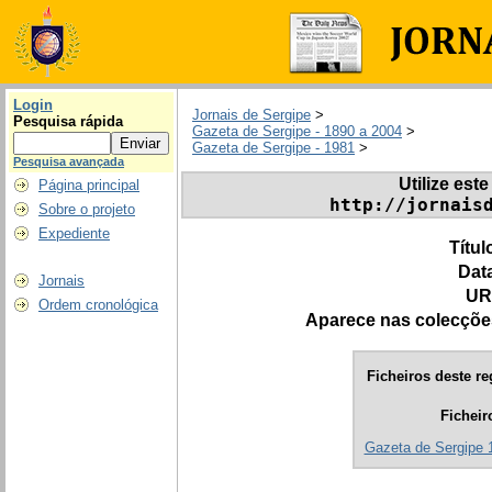
Login
Jornais de Sergipe
>
Pesquisa rápida
Gazeta de Sergipe - 1890 a 2004
>
Gazeta de Sergipe - 1981
>
Pesquisa avançada
Utilize este
Página principal
http://jornais
Sobre o projeto
Expediente
Títul
Dat
Jornais
UR
Ordem cronológica
Aparece nas colecçõe
Ficheiros deste re
Ficheir
Gazeta de Sergipe 1