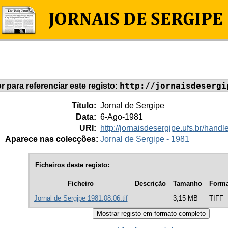
http://jornaisdesergi
or para referenciar este registo:
Título:
Jornal de Sergipe
Data:
6-Ago-1981
URI:
http://jornaisdesergipe.ufs.br/han
Aparece nas colecções:
Jornal de Sergipe - 1981
Ficheiros deste registo:
Ficheiro
Descrição
Tamanho
Forma
Jornal de Sergipe 1981.08.06.tif
3,15 MB
TIFF