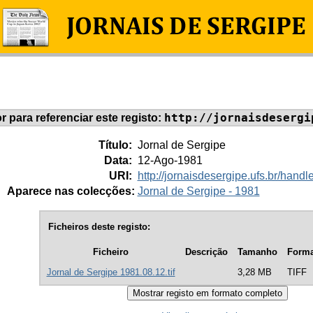
http://jornaisdesergi
or para referenciar este registo:
Título:
Jornal de Sergipe
Data:
12-Ago-1981
URI:
http://jornaisdesergipe.ufs.br/han
Aparece nas colecções:
Jornal de Sergipe - 1981
Ficheiros deste registo:
Ficheiro
Descrição
Tamanho
Forma
Jornal de Sergipe 1981.08.12.tif
3,28 MB
TIFF