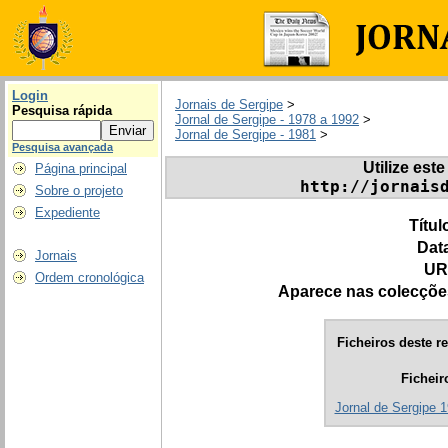
Login
Jornais de Sergipe
>
Pesquisa rápida
Jornal de Sergipe - 1978 a 1992
>
Jornal de Sergipe - 1981
>
Pesquisa avançada
Utilize este
Página principal
http://jornais
Sobre o projeto
Expediente
Títul
Dat
Jornais
UR
Ordem cronológica
Aparece nas colecçõe
Ficheiros deste re
Ficheir
Jornal de Sergipe 1