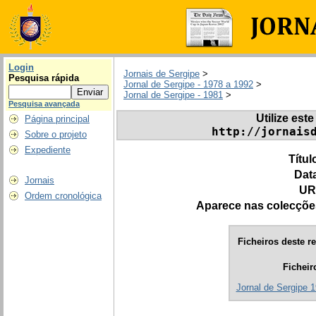
Login
Jornais de Sergipe
>
Pesquisa rápida
Jornal de Sergipe - 1978 a 1992
>
Jornal de Sergipe - 1981
>
Pesquisa avançada
Utilize este
Página principal
http://jornais
Sobre o projeto
Expediente
Títul
Dat
Jornais
UR
Ordem cronológica
Aparece nas colecçõe
Ficheiros deste re
Ficheir
Jornal de Sergipe 1