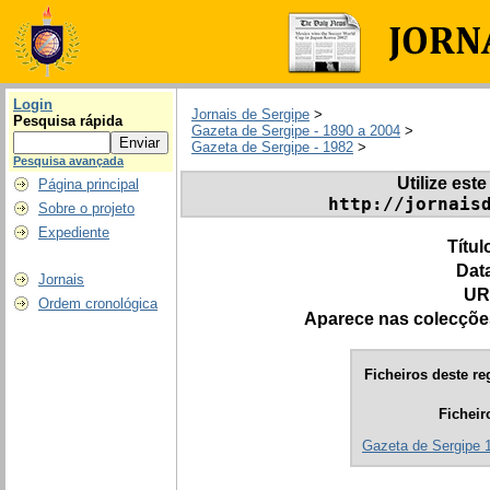
Login
Jornais de Sergipe
>
Pesquisa rápida
Gazeta de Sergipe - 1890 a 2004
>
Gazeta de Sergipe - 1982
>
Pesquisa avançada
Utilize este
Página principal
http://jornais
Sobre o projeto
Expediente
Títul
Dat
Jornais
UR
Ordem cronológica
Aparece nas colecçõe
Ficheiros deste re
Ficheir
Gazeta de Sergipe 1