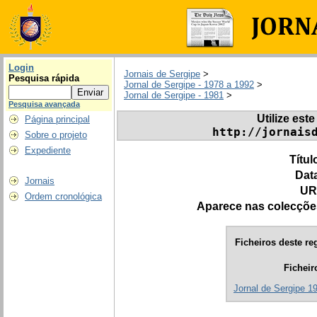
Login
Jornais de Sergipe
>
Pesquisa rápida
Jornal de Sergipe - 1978 a 1992
>
Jornal de Sergipe - 1981
>
Pesquisa avançada
Utilize este
Página principal
http://jornais
Sobre o projeto
Expediente
Títul
Dat
Jornais
UR
Ordem cronológica
Aparece nas colecçõe
Ficheiros deste reg
Ficheir
Jornal de Sergipe 1