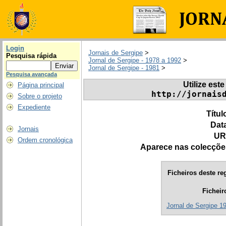
Login
Jornais de Sergipe
>
Pesquisa rápida
Jornal de Sergipe - 1978 a 1992
>
Jornal de Sergipe - 1981
>
Pesquisa avançada
Utilize este
Página principal
http://jornais
Sobre o projeto
Expediente
Títul
Dat
Jornais
UR
Ordem cronológica
Aparece nas colecçõe
Ficheiros deste reg
Ficheir
Jornal de Sergipe 1