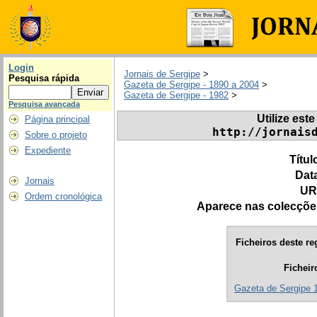
Login
Jornais de Sergipe
>
Pesquisa rápida
Gazeta de Sergipe - 1890 a 2004
>
Gazeta de Sergipe - 1982
>
Pesquisa avançada
Utilize este
Página principal
http://jornais
Sobre o projeto
Expediente
Títul
Dat
Jornais
UR
Ordem cronológica
Aparece nas colecçõe
Ficheiros deste re
Ficheir
Gazeta de Sergipe 1