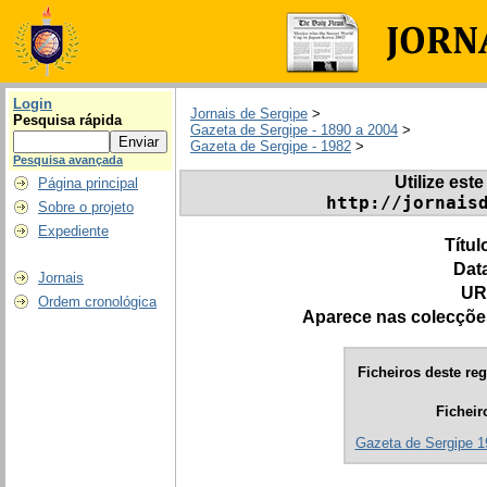
Login
Jornais de Sergipe
>
Pesquisa rápida
Gazeta de Sergipe - 1890 a 2004
>
Gazeta de Sergipe - 1982
>
Pesquisa avançada
Utilize este
Página principal
http://jornais
Sobre o projeto
Expediente
Títul
Dat
Jornais
UR
Ordem cronológica
Aparece nas colecçõe
Ficheiros deste reg
Ficheir
Gazeta de Sergipe 1