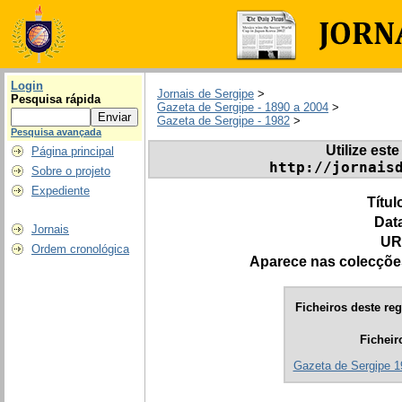
Login
Jornais de Sergipe
>
Pesquisa rápida
Gazeta de Sergipe - 1890 a 2004
>
Gazeta de Sergipe - 1982
>
Pesquisa avançada
Utilize este
Página principal
http://jornais
Sobre o projeto
Expediente
Títul
Dat
Jornais
UR
Ordem cronológica
Aparece nas colecçõe
Ficheiros deste reg
Ficheir
Gazeta de Sergipe 1