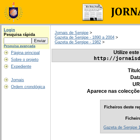
Login
Jornais de Sergipe
>
Pesquisa rápida
Gazeta de Sergipe - 1890 a 2004
>
Gazeta de Sergipe - 1982
>
Pesquisa avançada
Utilize este
Página principal
http://jornais
Sobre o projeto
Expediente
Títul
Dat
Jornais
UR
Ordem cronológica
Aparece nas colecçõe
Ficheiros deste re
Ficheir
Gazeta de Sergipe 1