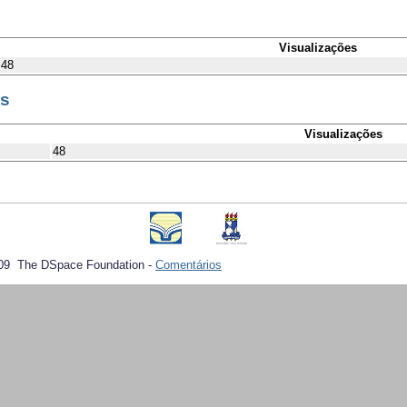
Visualizações
48
es
Visualizações
48
09 The DSpace Foundation -
Comentários