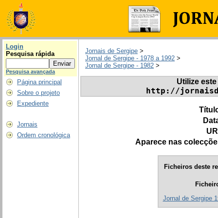
Login
Jornais de Sergipe
>
Pesquisa rápida
Jornal de Sergipe - 1978 a 1992
>
Jornal de Sergipe - 1982
>
Pesquisa avançada
Utilize este
Página principal
http://jornais
Sobre o projeto
Expediente
Títul
Dat
Jornais
UR
Ordem cronológica
Aparece nas colecçõe
Ficheiros deste re
Ficheir
Jornal de Sergipe 1