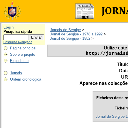
Login
Jornais de Sergipe
>
Pesquisa rápida
Jornal de Sergipe - 1978 a 1992
>
Jornal de Sergipe - 1982
>
Pesquisa avançada
Utilize este
Página principal
http://jornais
Sobre o projeto
Expediente
Títul
Dat
Jornais
UR
Ordem cronológica
Aparece nas colecçõe
Ficheiros deste re
Ficheir
Jornal de Sergipe 1