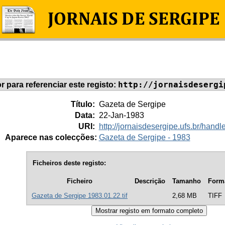
http://jornaisdesergi
or para referenciar este registo:
Título:
Gazeta de Sergipe
Data:
22-Jan-1983
URI:
http://jornaisdesergipe.ufs.br/han
Aparece nas colecções:
Gazeta de Sergipe - 1983
Ficheiros deste registo:
Ficheiro
Descrição
Tamanho
Form
Gazeta de Sergipe 1983.01.22.tif
2,68 MB
TIFF