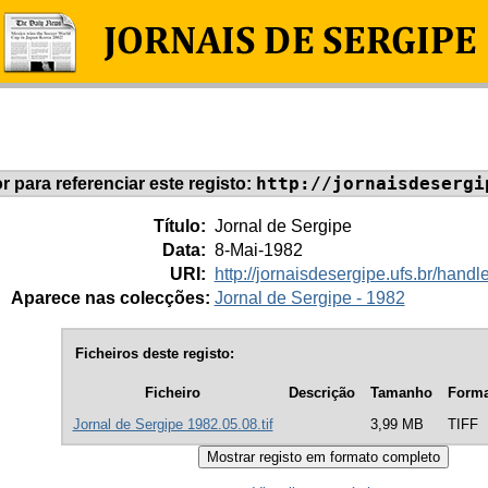
http://jornaisdesergi
or para referenciar este registo:
Título:
Jornal de Sergipe
Data:
8-Mai-1982
URI:
http://jornaisdesergipe.ufs.br/han
Aparece nas colecções:
Jornal de Sergipe - 1982
Ficheiros deste registo:
Ficheiro
Descrição
Tamanho
Forma
Jornal de Sergipe 1982.05.08.tif
3,99 MB
TIFF