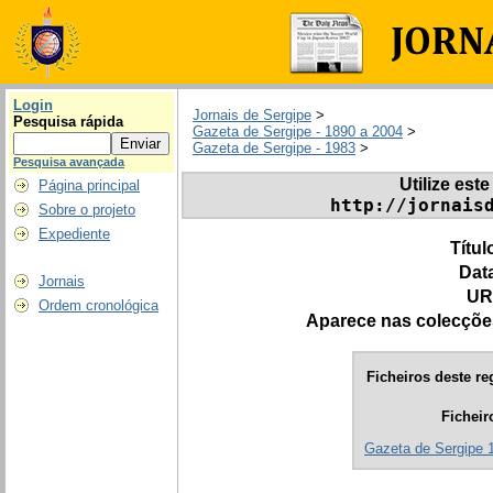
Login
Jornais de Sergipe
>
Pesquisa rápida
Gazeta de Sergipe - 1890 a 2004
>
Gazeta de Sergipe - 1983
>
Pesquisa avançada
Utilize este
Página principal
http://jornais
Sobre o projeto
Expediente
Títul
Dat
Jornais
UR
Ordem cronológica
Aparece nas colecçõe
Ficheiros deste re
Ficheir
Gazeta de Sergipe 1