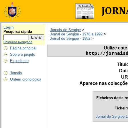
Login
Jornais de Sergipe
>
Pesquisa rápida
Jornal de Sergipe - 1978 a 1992
>
Jornal de Sergipe - 1982
>
Pesquisa avançada
Utilize este
Página principal
http://jornais
Sobre o projeto
Expediente
Títul
Dat
Jornais
UR
Ordem cronológica
Aparece nas colecçõe
Ficheiros deste re
Ficheir
Jornal de Sergipe 1