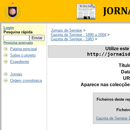
Login
Jornais de Sergipe
>
Pesquisa rápida
Gazeta de Sergipe - 1890 a 2004
>
Gazeta de Sergipe - 1983
>
Pesquisa avançada
Utilize este
Página principal
http://jornais
Sobre o projeto
Expediente
Títul
Dat
Jornais
UR
Ordem cronológica
Aparece nas colecçõe
Ficheiros deste re
Ficheir
Gazeta de Sergipe 1